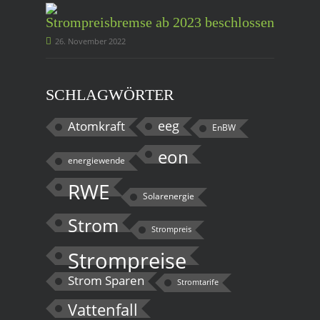
Strompreisbremse ab 2023 beschlossen
26. November 2022
SCHLAGWÖRTER
eeg
Atomkraft
EnBW
eon
energiewende
RWE
Solarenergie
Strom
Strompreis
Strompreise
Strom Sparen
Stromtarife
Vattenfall