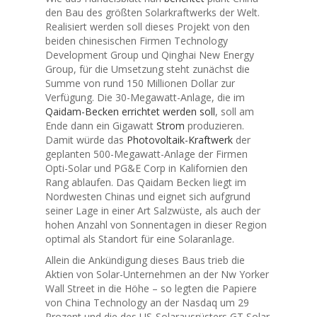
den Bau des größten Solarkraftwerks der Welt.
Realisiert werden soll dieses Projekt von den
beiden chinesischen Firmen Technology
Development Group und Qinghai New Energy
Group, für die Umsetzung steht zunächst die
Summe von rund 150 Millionen Dollar zur
Verfügung. Die 30-Megawatt-Anlage, die im
Qaidam-Becken errichtet werden soll
, soll am
Ende dann ein Gigawatt
Strom
produzieren.
Damit würde das
Photovoltaik-Kraftwerk
der
geplanten 500-Megawatt-Anlage der Firmen
Opti-Solar und PG&E Corp in Kalifornien den
Rang ablaufen. Das Qaidam Becken liegt im
Nordwesten Chinas und eignet sich aufgrund
seiner Lage in einer Art Salzwüste, als auch der
hohen Anzahl von Sonnentagen in dieser Region
optimal als Standort für eine Solaranlage.
Allein die Ankündigung dieses Baus trieb die
Aktien von Solar-Unternehmen an der Nw Yorker
Wall Street in die Höhe – so legten die Papiere
von China Technology an der Nasdaq um 29
Prozent und die des US-Solarausrüsters GT Solar