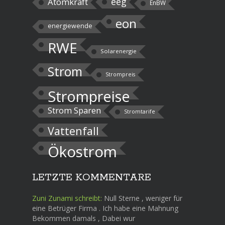
eeg
Atomkraft
EnBW
eon
energiewende
RWE
Solarenergie
Strom
Strompreis
Strompreise
Strom Sparen
Stromtarife
Vattenfall
Ökostrom
LETZTE KOMMENTARE
Zuni Zunami schreibt:
Null Sterne , weniger für
eine Betrüger Firma . Ich habe eine Mahnung
Bekommen damals , Dabei wur