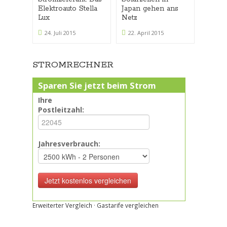
Elektroauto Stella
Japan gehen ans
Weltg
Lux
Netz
Solark
in Bet
24. Juli 2015
22. April 2015
17. F
STROMRECHNER
Sparen Sie jetzt beim Strom
Ihre
Postleitzahl:
Jahresverbrauch:
Erweiterter Vergleich
·
Gastarife vergleichen