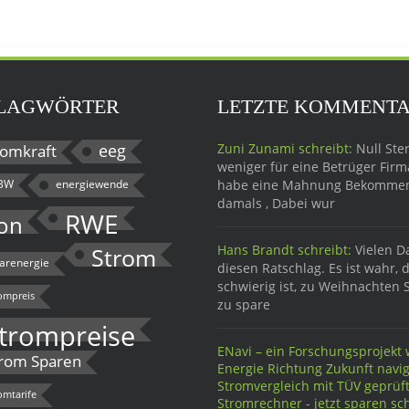
LAGWÖRTER
LETZTE KOMMENT
eeg
Zuni Zunami schreibt:
Null Ster
omkraft
weniger für eine Betrüger Firma
BW
energiewende
habe eine Mahnung Bekomme
damals , Dabei wur
RWE
on
Hans Brandt schreibt:
Vielen D
Strom
larenergie
diesen Ratschlag. Es ist wahr, 
schwierig ist, zu Weihnachten 
ompreis
zu spare
trompreise
ENavi – ein Forschungsprojekt w
rom Sparen
Energie Richtung Zukunft navig
Stromvergleich mit TÜV geprü
omtarife
Stromrechner - jetzt sparen sch