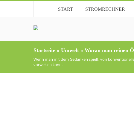
START
STROMRECHNER
Startseite
»
Umwelt
»
Woran man reinen Ö
Wenn man mit dem Gedanken spielt, von konventionelle
vorweisen kann.