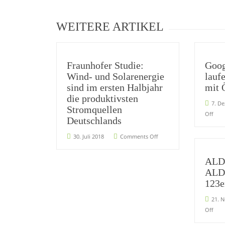
WEITERE ARTIKEL
Fraunhofer Studie:
Goog
Wind- und Solarenergie
lauf
sind im ersten Halbjahr
mit 
die produktivsten
7. D
Stromquellen
Off
Deutschlands
30. Juli 2018
Comments Off
ALDI
ALDI
123e
21. 
Off