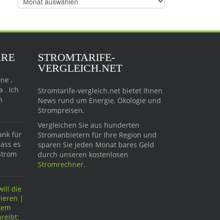
Beiträge
ARE
STROMTARIFE-
VERGLEICH.NET
ne ,
 . Ich
Stromtarife-vergleich.net bietet Ihnen
n
News rund um Energie, Ökologie und
Strompreisen.
Vergleichen Sie aus hunderten
ank für
Stromanbietern für Ihre Region und
dass es
sparen Sie jeden Monat bares Geld
Strom
durch unseren kostenlosen
Stromrechner
.
ill die
ieren |
ftem
reibt: