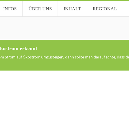
INFOS
ÜBER UNS
INHALT
REGIONAL
kostrom erkennt
m Strom auf Ökostrom umzusteigen, dann sollte man darauf achte, dass d