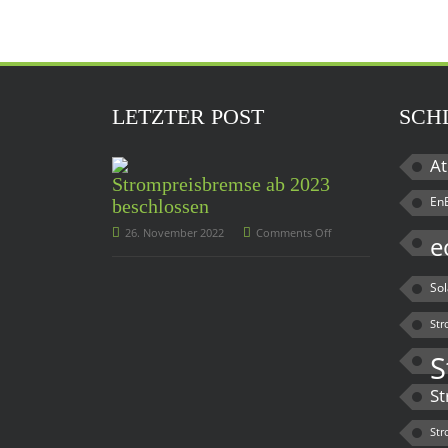
LETZTER POST
SCH
At
Strompreisbremse ab 2023
En
beschlossen
26. November 2022
Comments Off
e
So
Str
S
St
Str